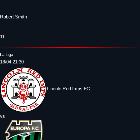
Robert Smith
11
La Liga
18/04 21:30
Lincoln Red Imps FC
vs