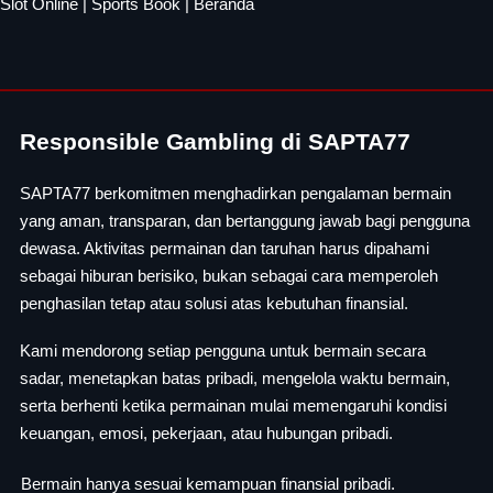
Slot Online
|
Sports Book
|
Beranda
Responsible Gambling di SAPTA77
SAPTA77 berkomitmen menghadirkan pengalaman bermain
yang aman, transparan, dan bertanggung jawab bagi pengguna
dewasa. Aktivitas permainan dan taruhan harus dipahami
sebagai hiburan berisiko, bukan sebagai cara memperoleh
penghasilan tetap atau solusi atas kebutuhan finansial.
Kami mendorong setiap pengguna untuk bermain secara
sadar, menetapkan batas pribadi, mengelola waktu bermain,
serta berhenti ketika permainan mulai memengaruhi kondisi
keuangan, emosi, pekerjaan, atau hubungan pribadi.
Bermain hanya sesuai kemampuan finansial pribadi.