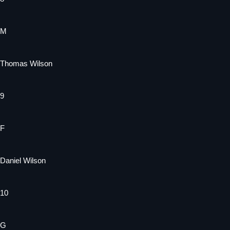
M
Thomas Wilson
9
F
Daniel Wilson
10
G