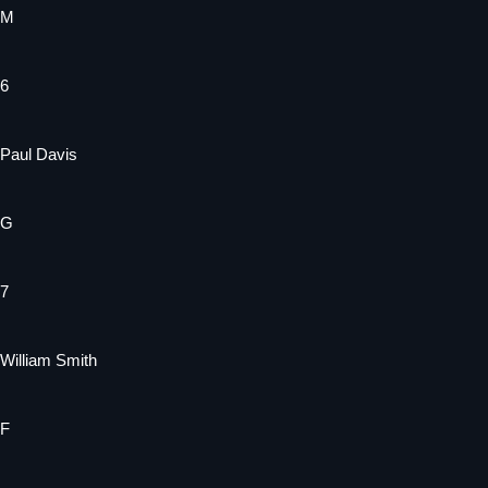
M
6
Paul Davis
G
7
William Smith
F