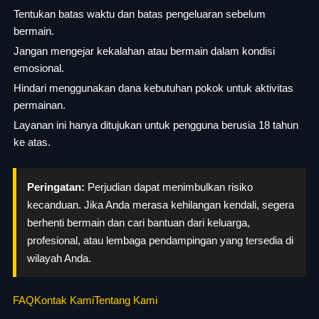
Tentukan batas waktu dan batas pengeluaran sebelum
bermain.
Jangan mengejar kekalahan atau bermain dalam kondisi
emosional.
Hindari menggunakan dana kebutuhan pokok untuk aktivitas
permainan.
Layanan ini hanya ditujukan untuk pengguna berusia 18 tahun
ke atas.
Peringatan:
Perjudian dapat menimbulkan risiko
kecanduan. Jika Anda merasa kehilangan kendali, segera
berhenti bermain dan cari bantuan dari keluarga,
profesional, atau lembaga pendampingan yang tersedia di
wilayah Anda.
FAQ
Kontak Kami
Tentang Kami