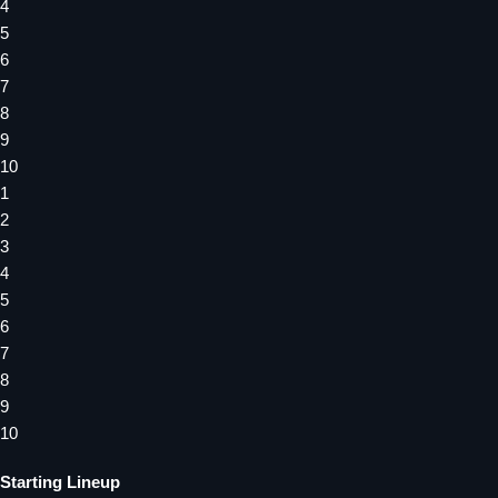
4
5
6
7
8
9
10
1
2
3
4
5
6
7
8
9
10
Starting Lineup