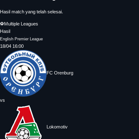
Hasil match yang telah selesai.
⚽
Multiple Leagues
Hasil
English Premier League
18/04 16:00
FC Orenburg
vs
Lokomotiv