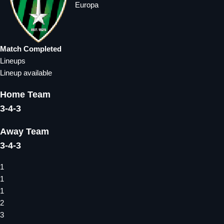
Europa
Match Completed
Lineups
Lineup available
Home Team
3-4-3
Away Team
3-4-3
1
1
1
2
3