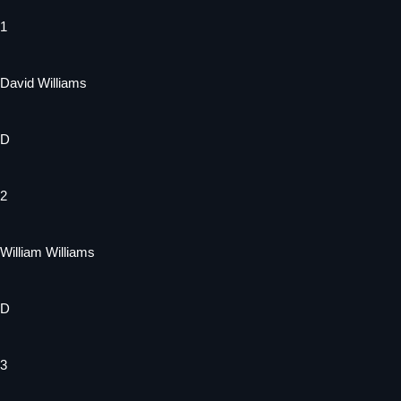
1
David Williams
D
2
William Williams
D
3