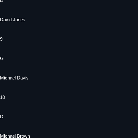
D
David Jones
9
G
Michael Davis
10
D
Michael Brown