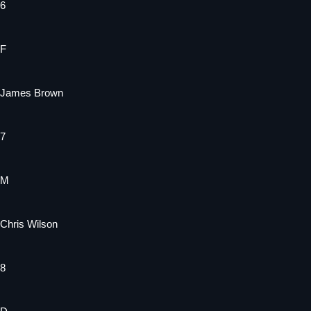
6
F
James Brown
7
M
Chris Wilson
8