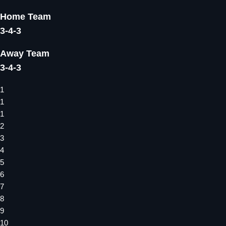
Home Team
3-4-3
Away Team
3-4-3
1
1
1
2
3
4
5
6
7
8
9
10