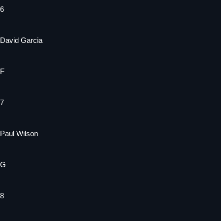
6
David Garcia
F
7
Paul Wilson
G
8