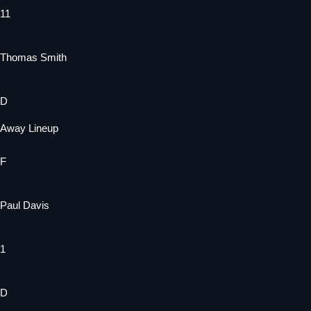
11
Thomas Smith
D
Away Lineup
F
Paul Davis
1
D