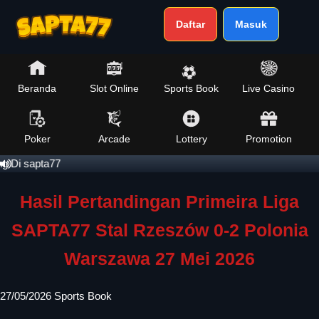
Daftar
Masuk
Beranda
Slot Online
Sports Book
Live Casino
Poker
Arcade
Lottery
Promotion
 sapta77
Hasil Pertandingan Primeira Liga
SAPTA77 Stal Rzeszów 0-2 Polonia
Warszawa 27 Mei 2026
27/05/2026
Sports Book