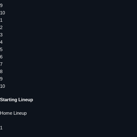
9
10
1
2
3
4
5
6
7
8
9
10
Starting Lineup
Home Lineup
1