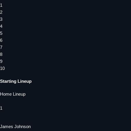
1
2
3
4
5
6
7
8
9
10
Starting Lineup
Home Lineup
1
James Johnson