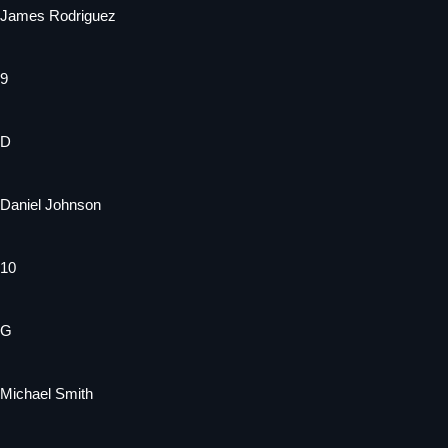
James Rodriguez
9
D
Daniel Johnson
10
G
Michael Smith