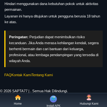
Hindari menggunakan dana kebutuhan pokok untuk aktivitas
permainan.
Layanan ini hanya ditujukan untuk pengguna berusia 18 tahun
ke atas.
Peringatan:
Perjudian dapat menimbulkan risiko
kecanduan. Jika Anda merasa kehilangan kendali, segera
berhenti bermain dan cari bantuan dari keluarga,
profesional, atau lembaga pendampingan yang tersedia di
wilayah Anda.
FAQ
Kontak Kami
Tentang Kami
© 2026
SAPTA77
| . Semua Hak Dilindungi.
Home
Hubungi Kami
Install APK