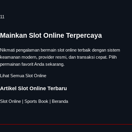
11
Mainkan Slot Online Terpercaya
Nikmati pengalaman bermain slot online terbaik dengan sistem
keamanan modern, provider resmi, dan transaksi cepat. Pilih
permainan favorit Anda sekarang.
Lihat Semua Slot Online
Artikel Slot Online Terbaru
Slot Online
|
Sports Book
|
Beranda