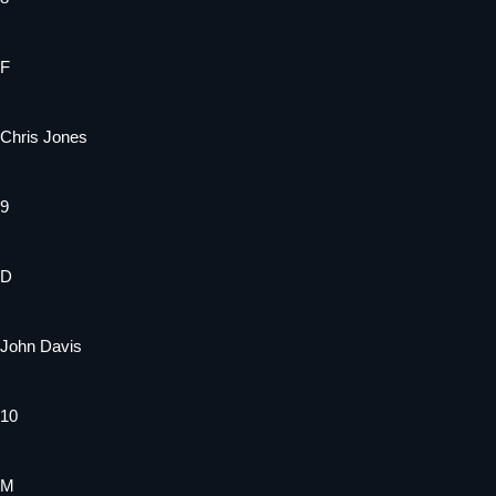
F
Chris Jones
9
D
John Davis
10
M