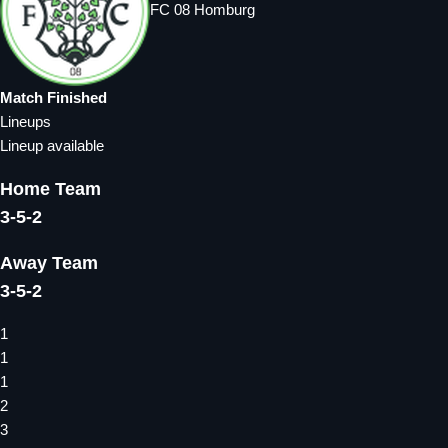
FC 08 Homburg
Match Finished
Lineups
Lineup available
Home Team
3-5-2
Away Team
3-5-2
1
1
1
2
3