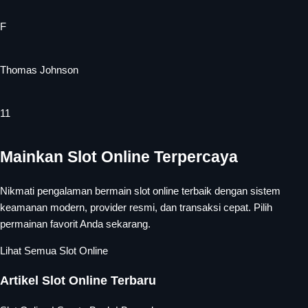
F
Thomas Johnson
11
Mainkan Slot Online Terpercaya
Nikmati pengalaman bermain slot online terbaik dengan sistem
keamanan modern, provider resmi, dan transaksi cepat. Pilih
permainan favorit Anda sekarang.
Lihat Semua Slot Online
Artikel Slot Online Terbaru