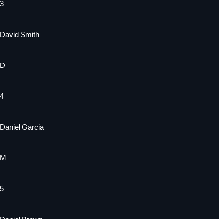
3
David Smith
D
4
Daniel Garcia
M
5