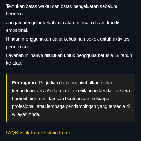
Tentukan batas waktu dan batas pengeluaran sebelum
bermain.
Jangan mengejar kekalahan atau bermain dalam kondisi
emosional.
Hindari menggunakan dana kebutuhan pokok untuk aktivitas
permainan.
Layanan ini hanya ditujukan untuk pengguna berusia 18 tahun
ke atas.
Peringatan:
Perjudian dapat menimbulkan risiko
kecanduan. Jika Anda merasa kehilangan kendali, segera
berhenti bermain dan cari bantuan dari keluarga,
profesional, atau lembaga pendampingan yang tersedia di
wilayah Anda.
FAQ
Kontak Kami
Tentang Kami