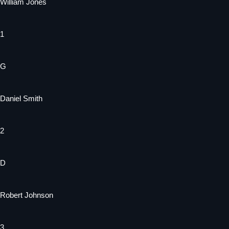
William Jones
1
G
Daniel Smith
2
D
Robert Johnson
3