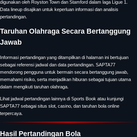
digunakan oleh Royston Town dan Stamford dalam laga Ligue 1.
Data lineup disajikan untuk keperluan informasi dan analisis
pertandingan.
Taruhan Olahraga Secara Bertanggung
Jawab
Informasi pertandingan yang ditampilkan di halaman ini bertujuan
sebagai referensi jadwal dan data pertandingan. SAPTA77
mendorong pengguna untuk bermain secara bertanggung jawab,
memahami risiko, serta menjadikan hiburan sebagai tujuan utama
dalam mengikuti taruhan olahraga.
Lihat jadwal pertandingan lainnya di
Sports Book
atau kunjungi
SAPTA77
sebagai situs slot, casino, dan taruhan bola online
terpercaya.
Hasil Pertandingan Bola