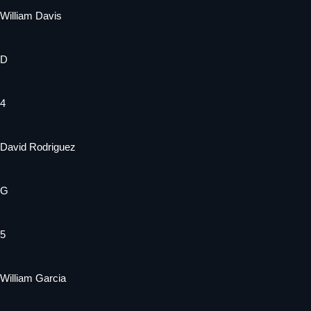
William Davis
D
4
David Rodriguez
G
5
William Garcia