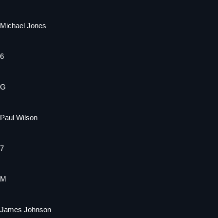
Michael Jones
6
G
Paul Wilson
7
M
James Johnson