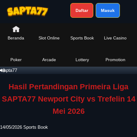
Daftar
Masuk
Beranda
Slot Online
Sports Book
Live Casino
Poker
Arcade
Lottery
Promotion
ta77
Hasil Pertandingan Primeira Liga
SAPTA77 Newport City vs Trefelin 14
Mei 2026
14/05/2026
Sports Book