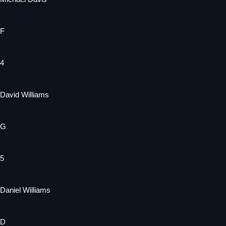
F
4
David Williams
G
5
Daniel Williams
D