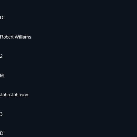
D
Robert Williams
2
M
John Johnson
3
D