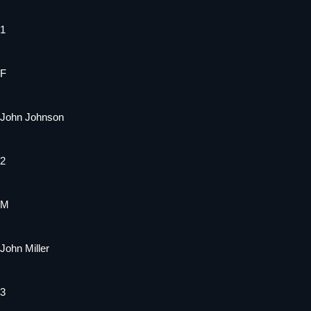
1
F
John Johnson
2
M
John Miller
3