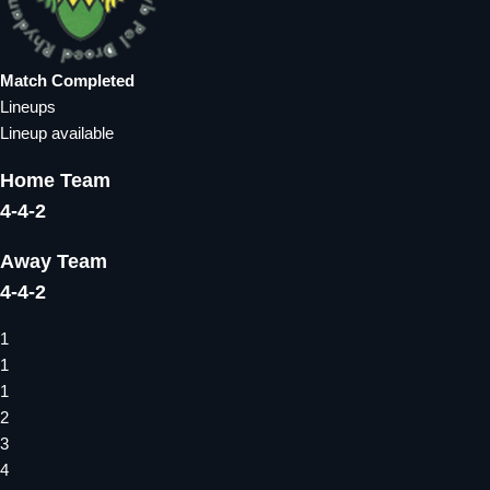
Match Completed
Lineups
Lineup available
Home Team
4-4-2
Away Team
4-4-2
1
1
1
2
3
4