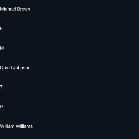
Michael Brown
6
M
David Johnson
7
G
William Williams