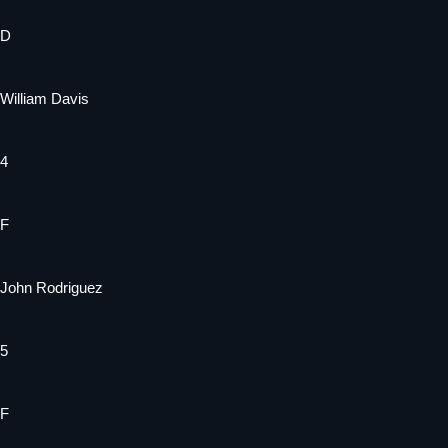
D
William Davis
4
F
John Rodriguez
5
F