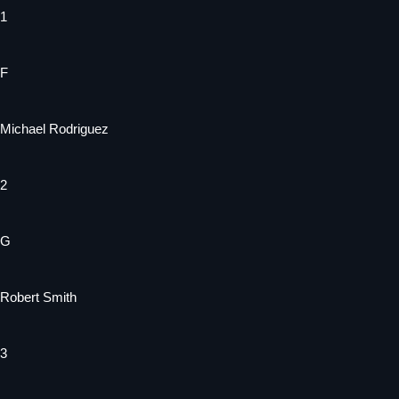
1
F
Michael Rodriguez
2
G
Robert Smith
3