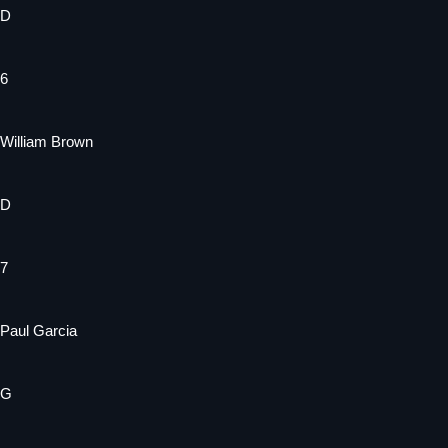
D
6
William Brown
D
7
Paul Garcia
G