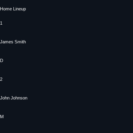
Home Lineup
1
James Smith
D
2
John Johnson
M