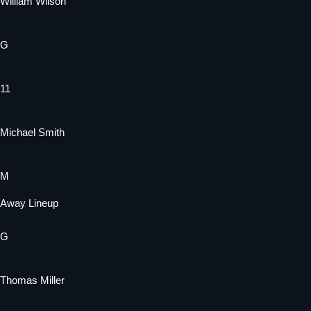
William Wilson
G
11
Michael Smith
M
Away Lineup
G
Thomas Miller