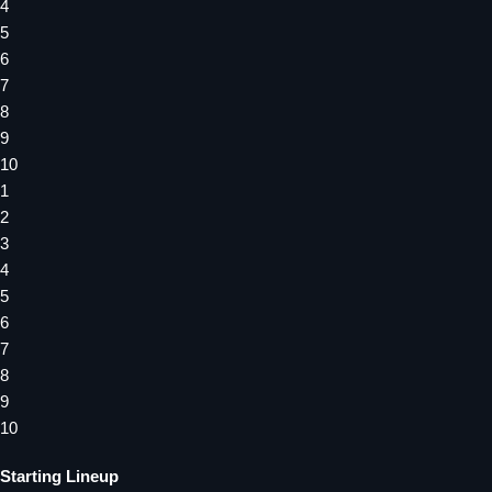
4
5
6
7
8
9
10
1
2
3
4
5
6
7
8
9
10
Starting Lineup