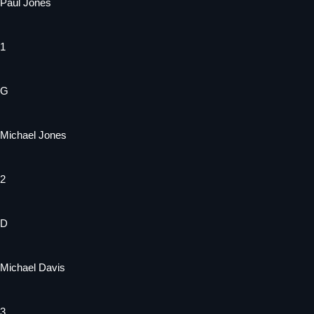
Paul Jones
1
G
Michael Jones
2
D
Michael Davis
3