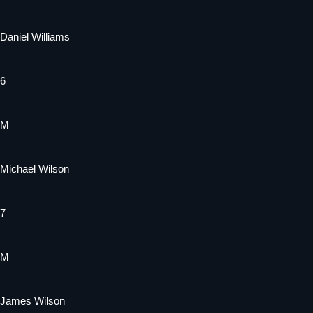
Daniel Williams
6
M
Michael Wilson
7
M
James Wilson