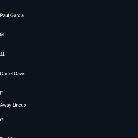
Paul Garcia
M
11
Daniel Davis
F
Away Lineup
G