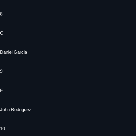
8
G
Daniel Garcia
9
F
John Rodriguez
10