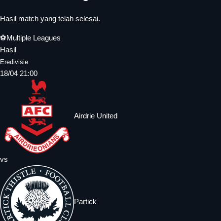
Hasil match yang telah selesai.
⚽
Multiple Leagues
Hasil
Eredivisie
18/04 21:00
Airdrie United
vs
Partick