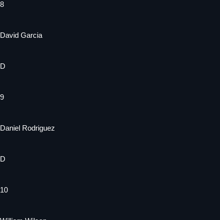
8
David Garcia
D
9
Daniel Rodriguez
D
10