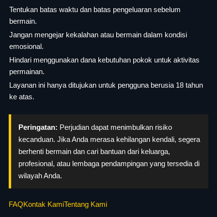
Tentukan batas waktu dan batas pengeluaran sebelum
bermain.
Jangan mengejar kekalahan atau bermain dalam kondisi
emosional.
Hindari menggunakan dana kebutuhan pokok untuk aktivitas
permainan.
Layanan ini hanya ditujukan untuk pengguna berusia 18 tahun
ke atas.
Peringatan:
Perjudian dapat menimbulkan risiko
kecanduan. Jika Anda merasa kehilangan kendali, segera
berhenti bermain dan cari bantuan dari keluarga,
profesional, atau lembaga pendampingan yang tersedia di
wilayah Anda.
FAQ
Kontak Kami
Tentang Kami