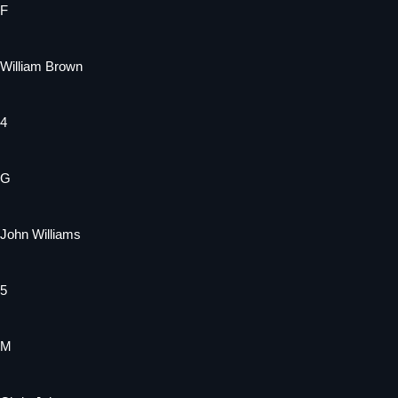
F
William Brown
4
G
John Williams
5
M