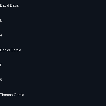
David Davis
D
4
Daniel Garcia
F
5
Thomas Garcia