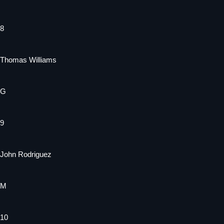
8
Thomas Williams
G
9
John Rodriguez
M
10