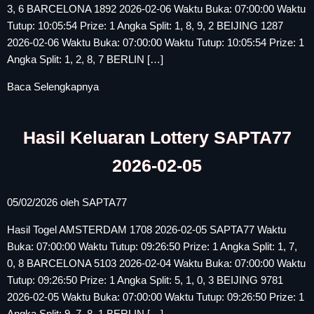
3, 6 BARCELONA 1892 2026-02-06 Waktu Buka: 07:00:00 Waktu
Tutup: 10:05:54 Prize: 1 Angka Split: 1, 8, 9, 2 BEIJING 1287
2026-02-06 Waktu Buka: 07:00:00 Waktu Tutup: 10:05:54 Prize: 1
Angka Split: 1, 2, 8, 7 BERLIN […]
Baca Selengkapnya
Hasil Keluaran Lottery SAPTA77
2026-02-05
05/02/2026
oleh
SAPTA77
Hasil Togel AMSTERDAM 1708 2026-02-05 SAPTA77 Waktu
Buka: 07:00:00 Waktu Tutup: 09:26:50 Prize: 1 Angka Split: 1, 7,
0, 8 BARCELONA 5103 2026-02-04 Waktu Buka: 07:00:00 Waktu
Tutup: 09:26:50 Prize: 1 Angka Split: 5, 1, 0, 3 BEIJING 9781
2026-02-05 Waktu Buka: 07:00:00 Waktu Tutup: 09:26:50 Prize: 1
Angka Split: 9, 7, 8, 1 BERLIN […]