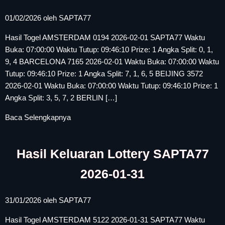
01/02/2026
oleh
SAPTA77
Hasil Togel AMSTERDAM 0194 2026-02-01 SAPTA77 Waktu
Buka: 07:00:00 Waktu Tutup: 09:46:10 Prize: 1 Angka Split: 0, 1,
9, 4 BARCELONA 7165 2026-02-01 Waktu Buka: 07:00:00 Waktu
Tutup: 09:46:10 Prize: 1 Angka Split: 7, 1, 6, 5 BEIJING 3572
2026-02-01 Waktu Buka: 07:00:00 Waktu Tutup: 09:46:10 Prize: 1
Angka Split: 3, 5, 7, 2 BERLIN […]
Baca Selengkapnya
Hasil Keluaran Lottery SAPTA77
2026-01-31
31/01/2026
oleh
SAPTA77
Hasil Togel AMSTERDAM 5122 2026-01-31 SAPTA77 Waktu