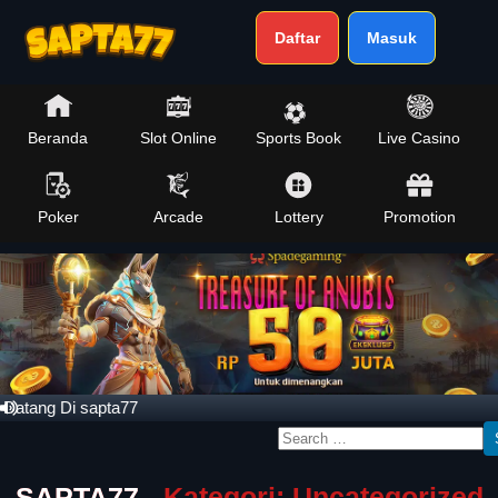
Daftar
Masuk
Beranda
Slot Online
Sports Book
Live Casino
Poker
Arcade
Lottery
Promotion
atang Di sapta77
Search
for:
SAPTA77
- Kategori: Uncategorized