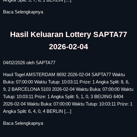
Baca Selengkapnya
Hasil Keluaran Lottery SAPTA77
2026-02-04
04/02/2026
oleh
SAPTA77
Hasil Togel AMSTERDAM 8692 2026-02-04 SAPTA77 Waktu
Buka: 07:00:00 Waktu Tutup: 10:03:11 Prize: 1 Angka Split: 8, 6,
9, 2 BARCELONA 5103 2026-02-04 Waktu Buka: 07:00:00 Waktu
Tutup: 10:03:11 Prize: 1 Angka Split: 5, 1, 0, 3 BEIJING 6404
2026-02-04 Waktu Buka: 07:00:00 Waktu Tutup: 10:03:11 Prize: 1
Angka Split: 6, 4, 0, 4 BERLIN […]
Baca Selengkapnya