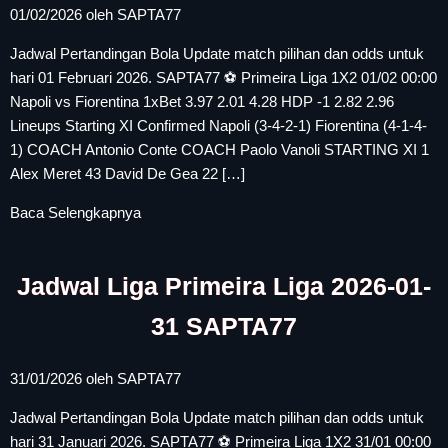
01/02/2026
oleh
SAPTA77
Jadwal Pertandingan Bola Update match pilihan dan odds untuk
hari 01 Februari 2026. SAPTA77 ⚽ Primeira Liga 1X2 01/02 00:00
Napoli vs Fiorentina 1xBet 3.97 2.01 4.28 HDP -1 2.82 2.96
Lineups Starting XI Confirmed Napoli (3-4-2-1) Fiorentina (4-1-4-
1) COACH Antonio Conte COACH Paolo Vanoli STARTING XI 1
Alex Meret 43 David De Gea 22 […]
Baca Selengkapnya
Jadwal Liga Primeira Liga 2026-01-
31 SAPTA77
31/01/2026
oleh
SAPTA77
Jadwal Pertandingan Bola Update match pilihan dan odds untuk
hari 31 Januari 2026. SAPTA77 ⚽ Primeira Liga 1X2 31/01 00:00