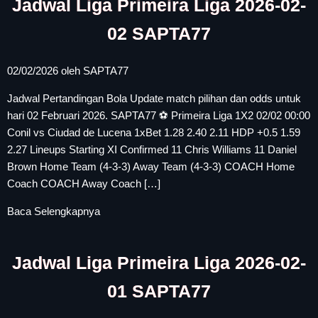
Jadwal Liga Primeira Liga 2026-02-
02 SAPTA77
02/02/2026
oleh
SAPTA77
Jadwal Pertandingan Bola Update match pilihan dan odds untuk
hari 02 Februari 2026. SAPTA77 ⚽ Primeira Liga 1X2 02/02 00:00
Conil vs Ciudad de Lucena 1xBet 1.28 2.40 2.11 HDP +0.5 1.59
2.27 Lineups Starting XI Confirmed 11 Chris Williams 11 Daniel
Brown Home Team (4-3-3) Away Team (4-3-3) COACH Home
Coach COACH Away Coach […]
Baca Selengkapnya
Jadwal Liga Primeira Liga 2026-02-
01 SAPTA77